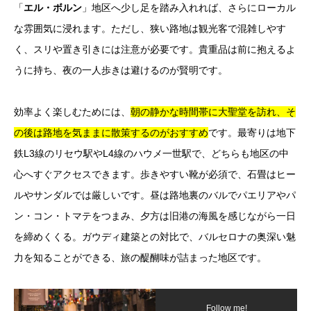
「
エル・ボルン
」地区へ少し足を踏み入れれば、さらにローカル
な雰囲気に浸れます。ただし、狭い路地は観光客で混雑しやす
く、スリや置き引きには注意が必要です。貴重品は前に抱えるよ
うに持ち、夜の一人歩きは避けるのが賢明です。
効率よく楽しむためには、
朝の静かな時間帯に大聖堂を訪れ、そ
の後は路地を気ままに散策するのがおすすめ
です。最寄りは地下
鉄L3線のリセウ駅やL4線のハウメ一世駅で、どちらも地区の中
心へすぐアクセスできます。歩きやすい靴が必須で、石畳はヒー
ルやサンダルでは厳しいです。昼は路地裏のバルでパエリアやパ
ン・コン・トマテをつまみ、夕方は旧港の海風を感じながら一日
を締めくくる。ガウディ建築との対比で、バルセロナの奥深い魅
力を知ることができる、旅の醍醐味が詰まった地区です。
Follow me!