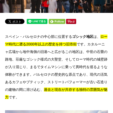
スペイン・バルセロナの中心部に位置する
ゴシック地区
は、
ロー
マ時代に遡る2000年以上の歴史を持つ旧市街
です。カタルーニ
ャ広場から地中海側の旧港へと広がるこの地区は、中世の石畳の
路地、荘厳なゴシック様式の大聖堂、そしてローマ時代の城壁跡
が入り混じり、まるでタイムマシンに乗って異時代を巡るような
体験ができます。バルセロナの歴史的な原点であり、現代の活気
あるカフェやブティック、ストリートパフォーマーが古い石造り
の建物の間に溶け込む、
過去と現在が共存する独特の雰囲気が魅
力
です。