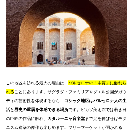
この地区を訪れる最大の理由は、
バルセロナの「本質」に触れら
れる
ことにあります。サグラダ・ファミリアやグエル公園がガウ
ディの芸術性を体現するなら、
ゴシック地区はバルセロナ人の生
活と歴史の重層を体感できる場所
です。ピカソ美術館では若き日
の巨匠の作品に触れ、
カタルーニャ音楽堂
まで足を伸ばせばモダ
ニズム建築の傑作も楽しめます。フリーマーケットが開かれる