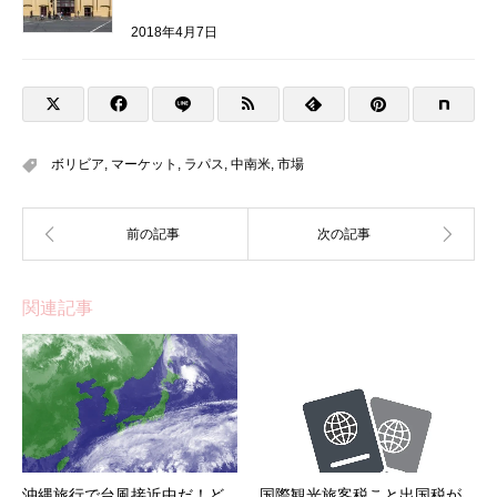
2018年4月7日
ボリビア
,
マーケット
,
ラパス
,
中南米
,
市場
関連記事
沖縄旅行で台風接近中だ！ど
国際観光旅客税こと出国税が