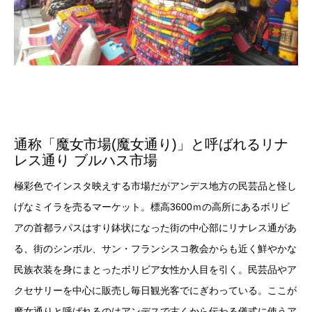
通称「魔女市場(魔女通り)」と呼ばれるリナ
レス通り ブルハス市場
極彩色でインスタ映えする市場だがアンデス地方の民芸品と怪し
げなミイラを売るマーケット。標高3600ｍの高所にあるボリビ
アの首都ラパスはすり鉢状になった街の中心部にリナレス通があ
る、街のシンボル、サン・フランシスコ教会からも近く鮮やかな
民族衣装を身にまとったボリビア女性か人目を引く。民芸品やア
クセサリーを中心に販売し毎日観光客でにぎわっている。ここが
魔女通りと呼ばれるのはアンデスで古くから伝わる儀式に使うア