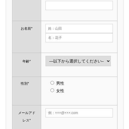
お名前*
年齢*
男性
性別*
女性
メールアド
レス*