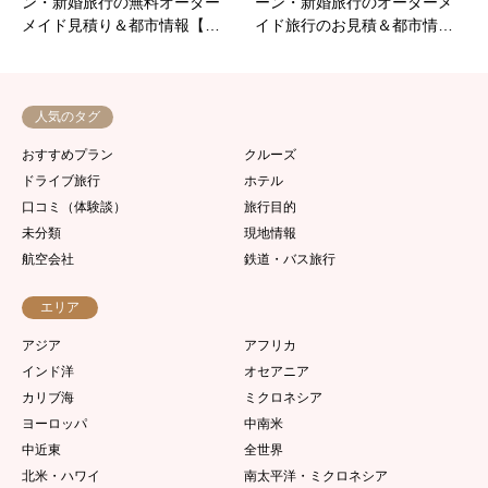
ン・新婚旅行の無料オーダー
ーン・新婚旅行のオーダーメ
メイド見積り＆都市情報【…
イド旅行のお見積＆都市情…
人気のタグ
おすすめプラン
クルーズ
ドライブ旅行
ホテル
口コミ（体験談）
旅行目的
未分類
現地情報
航空会社
鉄道・バス旅行
エリア
アジア
アフリカ
インド洋
オセアニア
カリブ海
ミクロネシア
ヨーロッパ
中南米
中近東
全世界
北米・ハワイ
南太平洋・ミクロネシア