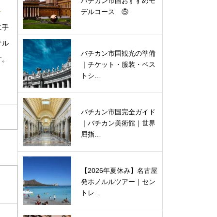
バチカン市国おすすめモ
～
デルコース ⑤
に手
テル
バチカン市国観光の準備
す。
｜チケット・服装・ベス
トシ…
バチカン市国完全ガイド
｜バチカン美術館｜世界
屈指…
【2026年夏休み】名古屋
発ホノルルツアー｜セン
トレ…