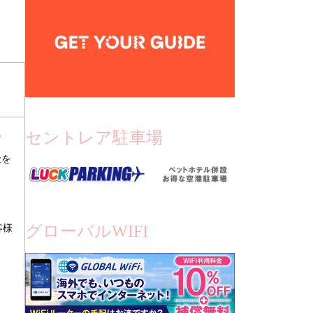
セントレア駐車場
～
金を
客様
グローバルWIFI