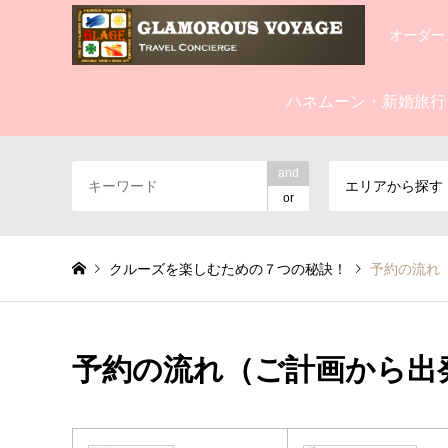
オーダー
ハネムーン・新婚旅行
and
エリアから探す
or
クルーズを楽しむための７つの秘訣！
予約の流れ
予約の流れ（ご計画から出