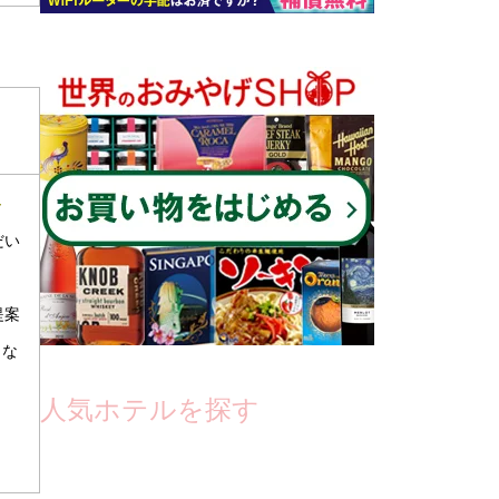
～
だい
提案
とな
人気ホテルを探す