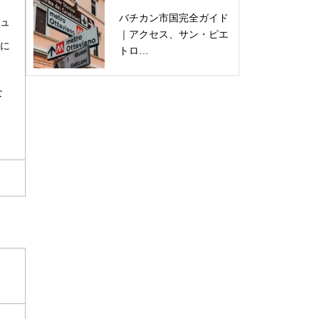
バチカン市国完全ガイド
キュ
｜アクセス、サン・ピエ
送に
トロ…
な