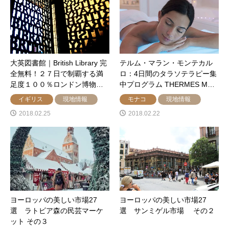
大英図書館｜British Library 完
テルム・マラン・モンテカル
全無料！２７日で制覇する満
ロ：4日間のタラソテラピー集
足度１００％ロンドン博物…
中プログラム THERMES M…
イギリス
現地情報
モナコ
現地情報
2018.02.25
2018.02.22
ヨーロッパの美しい市場27
ヨーロッパの美しい市場27
選 ラトビア森の民芸マーケ
選 サンミゲル市場 その２
ット その３