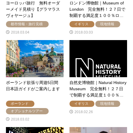
ヨーロッパ旅行 無料オーダ
ロンドン博物館｜Museum of
ーメイド見積り【グラマラス
London 完全無料！２７日で
ヴォヤージュ】
制覇する満足度１００％ロ…
都市情報・旅行見積
イギリス
現地情報
2018.03.04
2018.03.03
ポーランド欲張り周遊5日間
自然史博物館｜Natural History
日本語ガイドがご案内します
Museum 完全無料！２７日
で制覇する満足度１００％…
ポーランド
イギリス
現地情報
オプショナルツアー
2018.02.26
2018.03.02