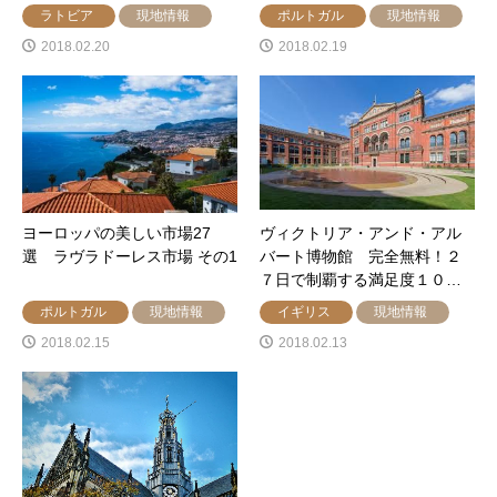
ラトビア
現地情報
ポルトガル
現地情報
2018.02.20
2018.02.19
ヨーロッパの美しい市場27
ヴィクトリア・アンド・アル
選 ラヴラドーレス市場 その1
バート博物館 完全無料！２
７日で制覇する満足度１０…
ポルトガル
現地情報
イギリス
現地情報
2018.02.15
2018.02.13