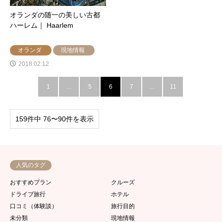
オランダの随一の美しい古都
ハーレム｜ Haarlem
オランダ
現地情報
2018.02.12
1
…
5
6
7
…
11
159件中 76〜90件を表示
人気のタグ
おすすめプラン
クルーズ
ドライブ旅行
ホテル
口コミ（体験談）
旅行目的
未分類
現地情報