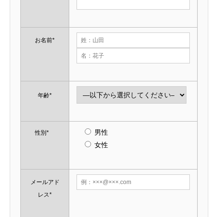
お名前*
年齢*
男性
性別*
女性
メールアド
レス*