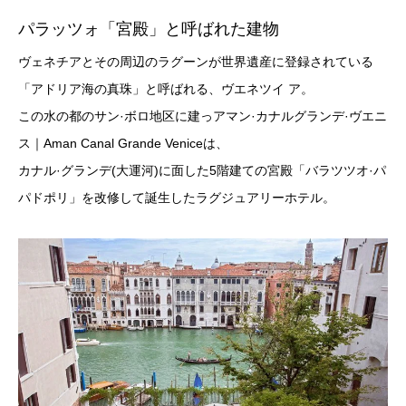
パラッツォ「宮殿」と呼ばれた建物
ヴェネチアとその周辺のラグーンが世界遺産に登録されている
「アドリア海の真珠」と呼ばれる、ヴエネツイ ア。
この水の都のサン·ボロ地区に建っアマン·カナルグランデ·ヴエニ
ス｜Aman Canal Grande Veniceは、
カナル·グランデ(大運河)に面した5階建ての宮殿「バラツツオ·パ
パドポリ」を改修して誕生したラグジュアリーホテル。