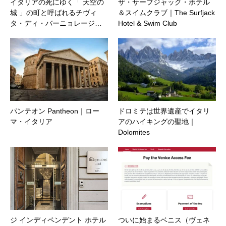
イタリアの死にゆく「 天空の
ザ・サーフジャック・ホテル
城 」の町と呼ばれるチヴィ
＆スイムクラブ｜The Surfjack
タ・ディ・バーニョレージ…
Hotel & Swim Club
パンテオン Pantheon｜ロー
ドロミテは世界遺産でイタリ
マ・イタリア
アのハイキングの聖地｜
Dolomites
ジ インディペンデント ホテル
ついに始まるベニス（ヴェネ