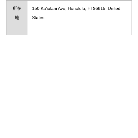
所在
150 Kaʻiulani Ave, Honolulu, HI 96815, United
地
States