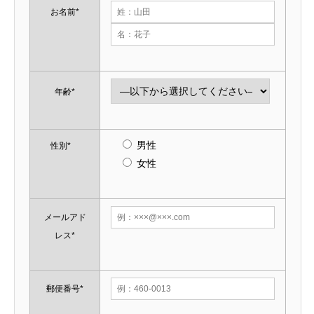
お名前*
年齢*
男性
性別*
女性
メールアド
レス*
郵便番号*