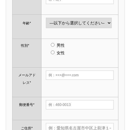
年齢*
男性
性別*
女性
メールアド
レス*
郵便番号*
ご住所*