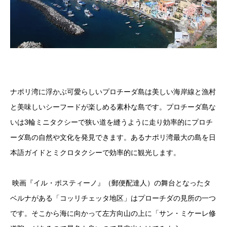
ナポリ湾に浮かぶ可愛らしいプロチーダ島は美しい海岸線と漁村
と美味しいシーフードが楽しめる素朴な島です。プロチーダ島な
いは3輪ミニタクシーで狭い道を縫うように走り効率的にプロチ
ーダ島の自然や文化を発見できます。あるナポリ湾最大の島を日
本語ガイドとミクロタクシーで効率的に観光します。
映画『イル・ポスティーノ』（郵便配達人）の舞台となったタ
ベルナがある「コッリチェッタ地区」はプローチダの見所の一つ
です。そこから海に向かって左方向山の上に「サン・ミケーレ修