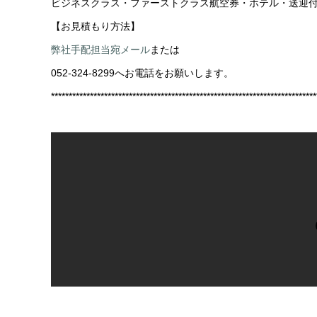
ビジネスクラス・ファーストクラス航空券・ホテル・送迎
【お見積もり方法】
弊社手配担当宛メール
または
052-324-8299へお電話をお願いします。
***************************************************************************