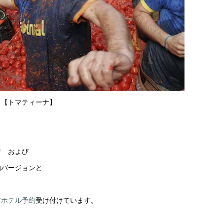
り【トマティーナ】
着 および
動バージョンと
アホテル予約
受け付けています。