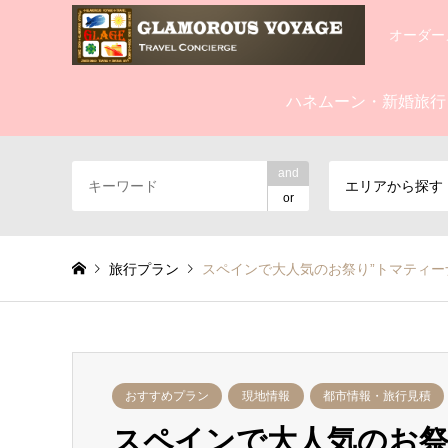
オーダー
ハネムーン・新婚旅行
and
エリアから探す
or
旅行プラン
スペインで大人気のお祭り”トマティーナ” 
おすすめプラン
現地情報
都市情報・旅行見積
スペインで大人気のお祭り”ト