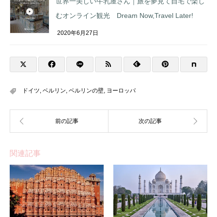
世界一美しい牛乳屋さん｜旅を夢見て自宅で楽し
むオンライン観光 Dream Now,Travel Later!
2020年6月27日
ドイツ
,
ベルリン
,
ベルリンの壁
,
ヨーロッパ
関連記事