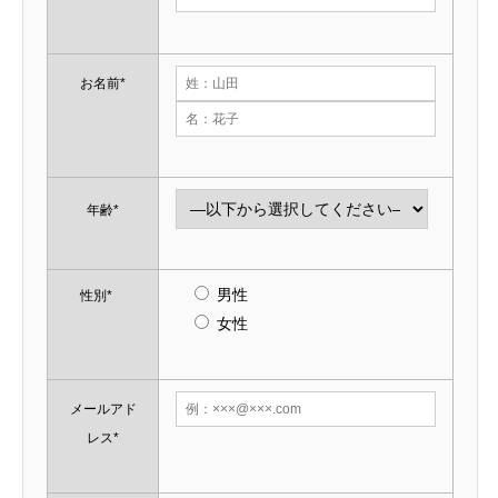
お名前*
年齢*
男性
性別*
女性
メールアド
レス*