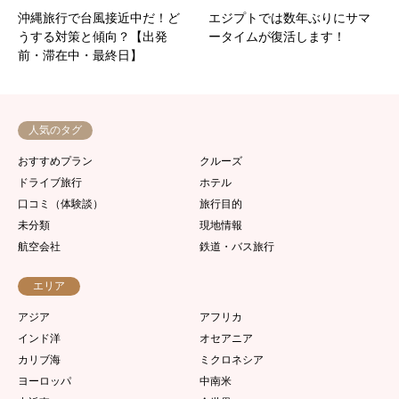
沖縄旅行で台風接近中だ！ど
エジプトでは数年ぶりにサマ
うする対策と傾向？【出発
ータイムが復活します！
前・滞在中・最終日】
人気のタグ
おすすめプラン
クルーズ
ドライブ旅行
ホテル
口コミ（体験談）
旅行目的
未分類
現地情報
航空会社
鉄道・バス旅行
エリア
アジア
アフリカ
インド洋
オセアニア
カリブ海
ミクロネシア
ヨーロッパ
中南米