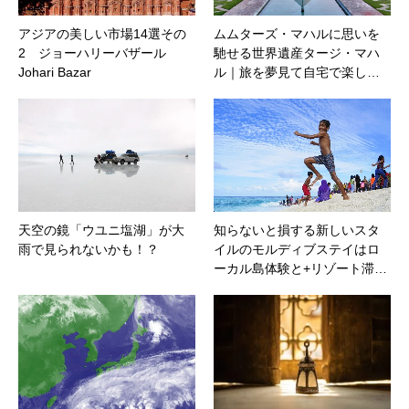
アジアの美しい市場14選その
ムムターズ・マハルに思いを
2 ジョーハリーバザール
馳せる世界遺産タージ・マハ
Johari Bazar
ル｜旅を夢見て自宅で楽し…
天空の鏡「ウユニ塩湖」が大
知らないと損する新しいスタ
雨で見られないかも！？
イルのモルディブステイはロ
ーカル島体験と+​リゾート滞…