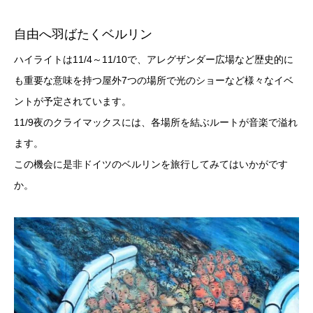
自由へ羽ばたくベルリン
ハイライトは11/4～
11/10で、
アレグザンダー広場など歴史的に
も重要な意味を持つ屋外7つの場
所で光のショーなど様々なイベ
ントが予定されています。
11/
9夜のクライマックスには、
各場所を結ぶルートが音楽で溢れ
ます。
この機会に是非ドイツのベルリンを旅行してみてはいかがです
か。