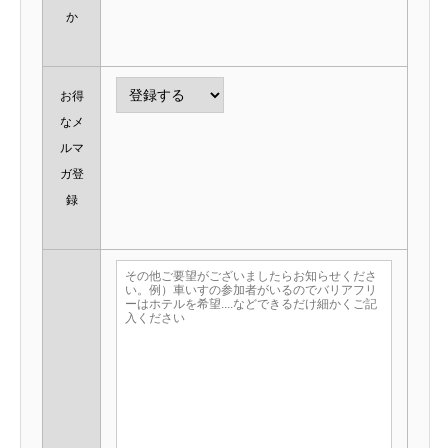
か
お得
なメ
ルマ
ガ登
録