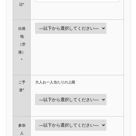
日*
出発
地
（空
港）
*
ご予
大人お一人当たりの上限
算*
参加
人