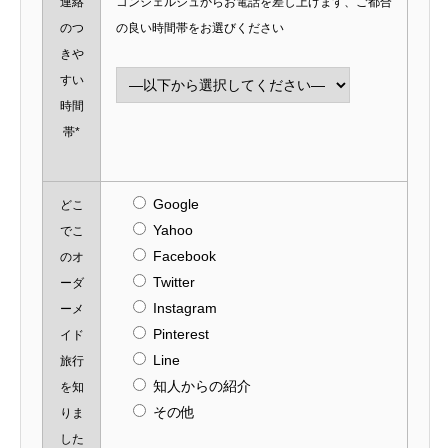
連絡
コンシェルジュからお電話を差し上げます、ご都合
のつ
の良い時間帯をお選びください
きや
すい
時間
帯*
Google
どこ
Yahoo
でこ
Facebook
のオ
Twitter
ーダ
Instagram
ーメ
Pinterest
イド
Line
旅行
知人からの紹介
を知
その他
りま
した