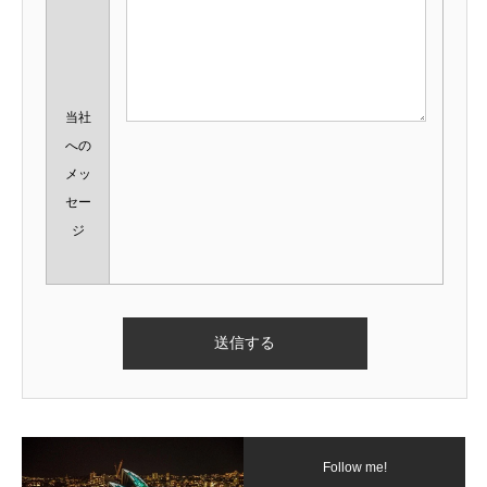
当社
への
メッ
セー
ジ
Follow me!