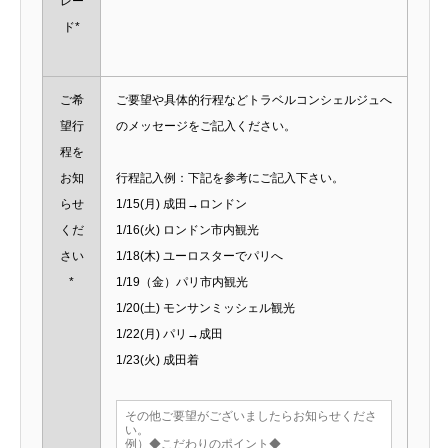
レー
ド*
ご希
ご要望や具体的行程などトラベルコンシェルジュへ
望行
のメッセージをご記入ください。
程を
お知
行程記入例：下記を参考にご記入下さい。
らせ
1/15(月) 成田→ロンドン
くだ
1/16(火) ロンドン市内観光
さい
1/18(木) ユーロスターでパリへ
*
1/19（金）パリ市内観光
1/20(土) モンサンミッシェル観光
1/22(月) パリ→成田
1/23(火) 成田着