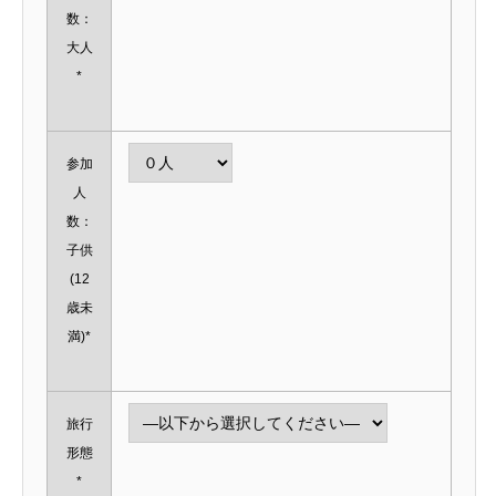
数：
大人
*
参加
人
数：
子供
(12
歳未
満)*
旅行
形態
*