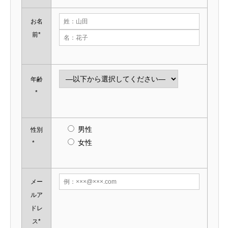
お名
前*
年齢
*
男性
性別
女性
*
メー
ルア
ドレ
ス*