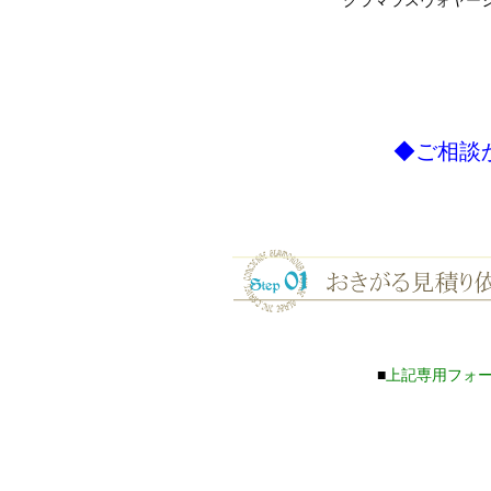
グラマラスヴォヤー
◆ご相談
■
上記専用フォ