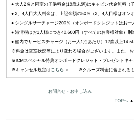
● 大人2名と同室の子供料金(18歳未満)はキャビン代金無料（
● 3、4人目大人料金は、上記金額の50％（3、4人目様はオンボ
● シングルサーチャージ200％（オンボードクレジットはお一人
● 港湾税はお1人様につき40,600円（すべてのお客様対象）別途
● 船内でサービスチャージ（お一人1泊あたり）12歳以上14.5US
※料金は空室状況等により変わる場合がございます。また、お支
※ICMスペシャル特典オンボードクレジット・プレゼントキャ
※キャンセル規定は
こちら
＞ ※クルーズ料金に含まれるもの
お問合せ・お申し込み
TOPへ
▲