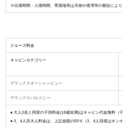
※出港時間・入港時間、寄港地等は天候や港湾等の都合により変
クルーズ料金
キャビンカテゴリー
I
(
デラックスオーシャンビュー
お
デラックスバルコニー
お
● 大人2名と同室の子供料金(18歳未満)はキャビン代金無料（
● 3、4人目大人料金は、上記金額の50％（3、4人目様はオンボ