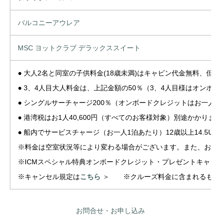
バルコニーアウレア
MSC ヨットクラブ デラックススイート
● 大人2名と同室の子供料金(18歳未満)はキャビン代金無料、但
● 3、4人目大人料金は、上記金額の50％（3、4人目様はオンボ
● シングルサーチャージ200％（オンボードクレジットはお一人
● 港湾税はお1人40,600円（すべてのお客様対象）別途かかりま
● 船内でサービスチャージ（お一人1泊あたり）12歳以上14.5US
※料金は空室状況等により変わる場合がございます。また、お支
※ICMスペシャル特典オンボードクレジット・プレゼントキャ
※キャンセル規定は
こちら
＞ ※クルーズ料金に含まれるもの
お問合せ・お申し込み