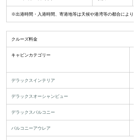
※出港時間・入港時間、寄港地等は天候や港湾等の都合により変
クルーズ料金
キャビンカテゴリー
I
(
デラックスインテリア
お
デラックスオーシャンビュー
お
デラックスバルコニー
お
バルコニーアウレア
お