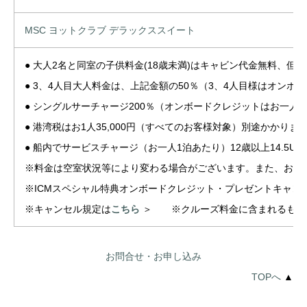
MSC ヨットクラブ デラックススイート
● 大人2名と同室の子供料金(18歳未満)はキャビン代金無料、但
● 3、4人目大人料金は、上記金額の50％（3、4人目様はオンボ
● シングルサーチャージ200％（オンボードクレジットはお一人
● 港湾税はお1人35,000円（すべてのお客様対象）別途かかりま
● 船内でサービスチャージ（お一人1泊あたり）12歳以上14.5US
※料金は空室状況等により変わる場合がございます。また、お支
※ICMスペシャル特典オンボードクレジット・プレゼントキャ
※キャンセル規定は
こちら
＞ ※クルーズ料金に含まれるもの
お問合せ・お申し込み
TOPへ
▲