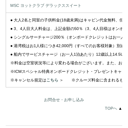
MSC ヨットクラブ デラックススイート
● 大人2名と同室の子供料金(18歳未満)はキャビン代金無料、但
● 3、4人目大人料金は、上記金額の50％（3、4人目様はオンボ
● シングルサーチャージ200％（オンボードクレジットはお一人
● 港湾税はお1人様につき42,000円（すべてのお客様対象）別途
● 船内でサービスチャージ（お一人1泊あたり）12歳以上14.5US
※料金は空室状況等により変わる場合がございます。また、お支
※ICMスペシャル特典オンボードクレジット・プレゼントキャ
※キャンセル規定は
こちら
＞ ※クルーズ料金に含まれるもの
お問合せ・お申し込み
TOPへ
▲