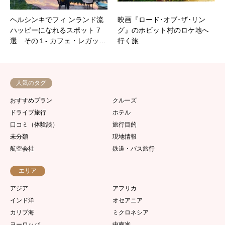
ヘルシンキでフィ ンランド流
映画『ロード･オブ･ザ･リン
ハッピーになれるスポット 7
グ』のホビット村のロケ地へ
選 その１- カフェ・レガッ…
行く旅
人気のタグ
おすすめプラン
クルーズ
ドライブ旅行
ホテル
口コミ（体験談）
旅行目的
未分類
現地情報
航空会社
鉄道・バス旅行
エリア
アジア
アフリカ
インド洋
オセアニア
カリブ海
ミクロネシア
ヨーロッパ
中南米