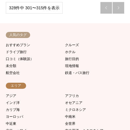
328件中 301〜315件を表示


人気のタグ
おすすめプラン
クルーズ
ドライブ旅行
ホテル
口コミ（体験談）
旅行目的
未分類
現地情報
航空会社
鉄道・バス旅行
エリア
アジア
アフリカ
インド洋
オセアニア
カリブ海
ミクロネシア
ヨーロッパ
中南米
中近東
全世界