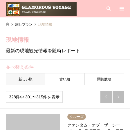
検索
旅行プラン
現地情報
現地情報
最新の現地観光情報を随時レポート
並べ替え条件
新しい順
古い順
閲覧数順
328件中 301〜315件を表示


クルーズ
クァンタム・オブ・ザ・シー