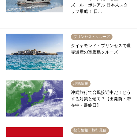
ズ ル・ボレアル 日本人スタ
ッフ乗船！ 日…
プリンセス・クルーズ
ダイヤモンド・プリンセスで世
界遺産の軍艦島クルーズ
現地情報
沖縄旅行で台風接近中だ！どう
する対策と傾向？【出発前・滞
在中・最終日】
都市情報・旅行見積