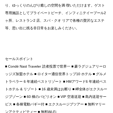
り、ゆっくりのんびり癒しの空間を満 喫いただけます。ゲスト
専用施設としてプライベートビーチ、インフィニテイープール2
ヶ所、レストラン2 店、スパ・クオ リアで各種の贅沢なエステ
等、思い出に残る非日常をお楽しみください。
セールスポイント
■ Condé Nast Traveler 読者投票で世界一 ■ 豪ラグジュアリーロ
ッジズ加盟ホテル ■ ロイター通信世界トップ10 ホテル ■ グルメ
トラベラー 6 年連続ベストリゾート ■ HMアワード6 年連続ベス
トホテル & リゾート ■ 16 歳未満はお断り ■ 岬全体がエクスルー
ジブゾーン ■ 60 棟のパビリオン ■ VIP 空港送迎 ■ 島内送迎サー
ビス ■ 各棟電動バギー付 ■ エクスルージブツアー ■ 無料マリー
ンアクティビティー ■ 無料Wi-Fi