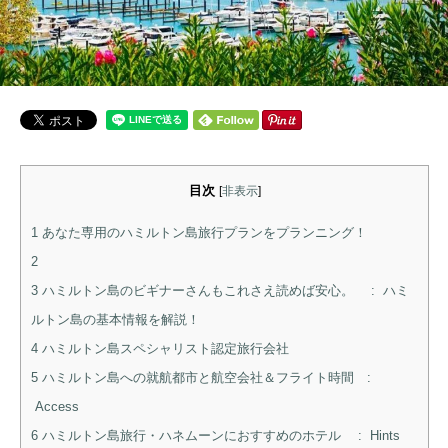
目次
[
非表示
]
1
あなた専用のハミルトン島旅行プランをプランニング！
2
3
ハミルトン島のビギナーさんもこれさえ読めば安心。 : ハミ
ルトン島の基本情報を解説！
4
ハミルトン島スペシャリスト認定旅行会社
5
ハミルトン島への就航都市と航空会社＆フライト時間 :
Access
6
ハミルトン島旅行・ハネムーンにおすすめのホテル : Hints