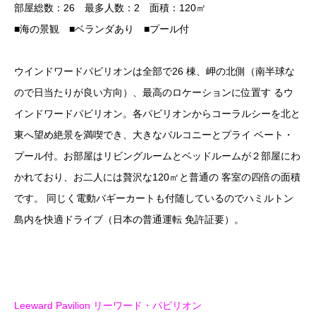
部屋総数：26 最多人数：2 面積：120㎡
■海の景観 ■ベランダあり ■プール付
ウインドワードパビリオンは全部で26 棟、岬の北側（南半球な
ので日当たりが良い方向）、最高のロケーションに位置す るウ
インドワードパビリオン。各パビリオンからコーラルシーを北と
東へ望め絶景を満喫でき、大きなバルコニーとプライ ベート・
プール付。お部屋はリビングルームとベッドルームが２部屋にわ
かれており、お二人には贅沢な120㎡と普通の 客室の四倍の面積
です。 同じく電動バギーカートも付随しているのでハミルトン
島内を快適ドライブ（日本の普通運転 免許証要）。
Leeward Pavilion リーワード・パビリオン