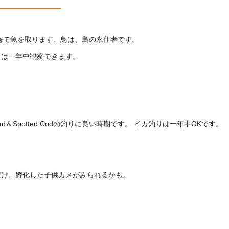
___________
海で魚を取ります、
鳥は、島の永住者です。
メは一年中観察できます。
athead＆Spotted Codの釣りに良い時期です。
イカ釣りは一年中OKです。
だけ、孵化した子供カメがみられるかも。