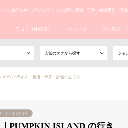
メイド旅行をオリジナルプランでご提案｜親切・丁寧・知識豊富・信頼
口コミ（体験談）
クルーズ
海外挙式・
人気のタグから探す
ジャ
ISLAND の行き方・費用・予算・計画の立て方
ベートアイランド）
UMPKIN ISLAND の行き