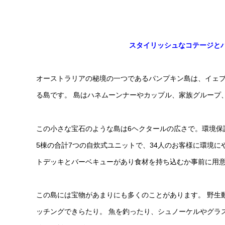
スタイリッシュなコテージと
オーストラリアの秘境の一つであるパンプキン島は、イェプー
る島です。
島はハネムーンナーやカップル、家族グループ
この小さな宝石のような島は6ヘクタールの広さで。環境保
5棟の合計7つの自炊式ユニットで、34人のお客様に環境
トデッキとバーベキューがあり食材を持ち込むか事前に用
この島には宝物があまりにも多くのことがあります。
野生
ッチングできらたり。
魚を
釣ったり、シュノーケルやグラ