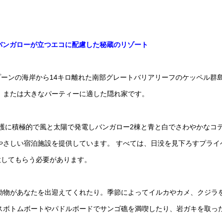
バンガローが立つエコに配慮した秘蔵のリゾート
ンの海岸から14キロ離​​れた南部グレートバリアリーフのケッペル群
、または大きなパーティーに適した隠れ家です。
護に積極的で風と太陽で発電しバンガロー2棟と青と白でさわやかなコ
にやさしい宿泊施設を提供しています。
すべては、日没を見下ろすプライ
意してもらう必要があります。
動物があなたを出迎えてくれたり。
季節によってイルカやカメ、クジラ
スボトムボートやパドルボードでサンゴ礁を満喫したり、岩ガキを取っ