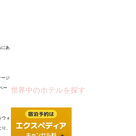
島にあ
テージ
ベー
世界中のホテルを探す
をウォ
たり、