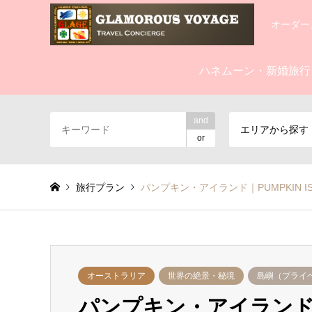
オーダー
ハネムーン・新婚旅行
and
エリアから探す
or
旅行プラン
パンプキン・アイランド｜PUMPKIN 
オーストラリア
世界の絶景・秘境
島嶼（プライ
パンプキン・アイランド｜P