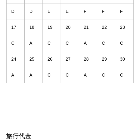
D
D
E
E
F
F
F
17
18
19
20
21
22
23
C
A
C
C
A
C
C
24
25
26
27
28
29
30
A
A
C
C
A
C
C
旅行代金