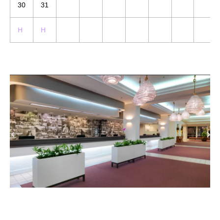
30
31
H
H