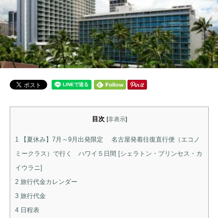
目次
[
非表示
]
1
【夏休み】7月～9月出発限定 名古屋発着往復直行便（エコノ
ミークラス）で行く ハワイ５日間 [シェラトン・プリンセス・カ
イウラニ]
2
旅行代金カレンダー
3
旅行代金
4
日程表