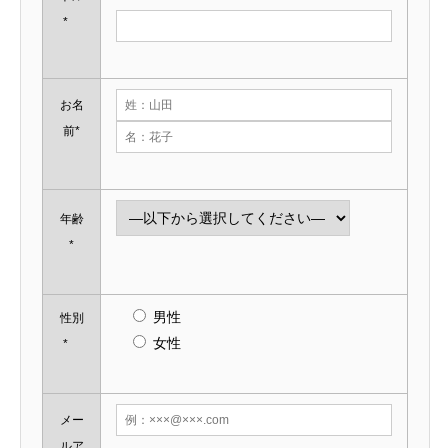
*
お名
前*
年齢
*
男性
性別
女性
*
メー
ルア