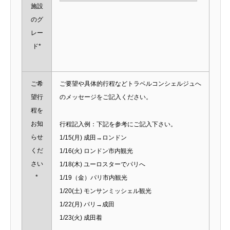
施設
のグ
レー
ド*
ご希
ご要望や具体的行程などトラベルコンシェルジュへ
望行
のメッセージをご記入ください。
程を
お知
行程記入例：下記を参考にご記入下さい。
らせ
1/15(月) 成田→ロンドン
くだ
1/16(火) ロンドン市内観光
さい
1/18(木) ユーロスターでパリへ
*
1/19（金）パリ市内観光
1/20(土) モンサンミッシェル観光
1/22(月) パリ→成田
1/23(火) 成田着