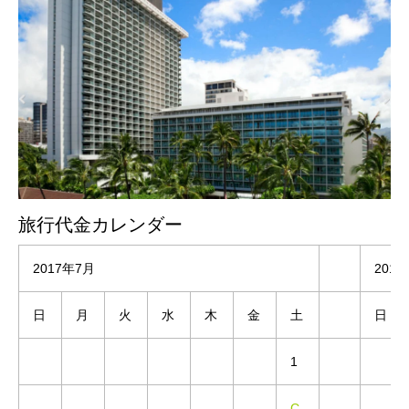
旅行代金カレンダー
2017年7月
201
日
月
火
水
木
金
土
日
1
C