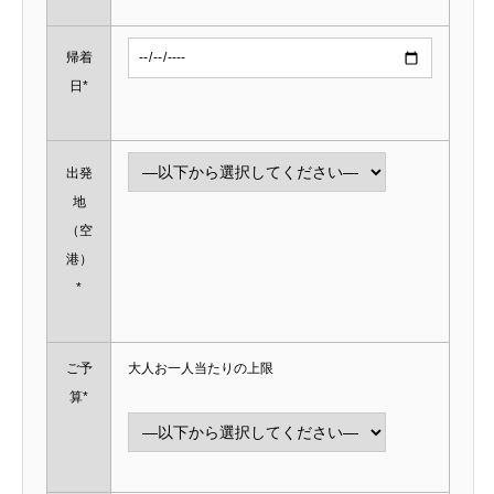
帰着
日*
出発
地
（空
港）
*
ご予
大人お一人当たりの上限
算*