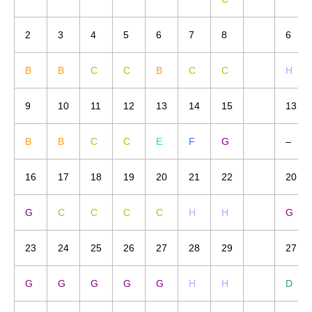
2
3
4
5
6
7
8
6
B
B
C
C
B
C
C
H
9
10
11
12
13
14
15
13
B
B
C
C
E
F
G
–
16
17
18
19
20
21
22
20
G
C
C
C
C
H
H
G
23
24
25
26
27
28
29
27
G
G
G
G
G
H
H
D