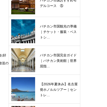
バチカン市国おすすめモ
デルコース ⑤
バチカン市国観光の準備
｜チケット・服装・ベス
トシ…
をお好
バチカン市国完全ガイド
｜バチカン美術館｜世界
幕放送の
屈指…
【2026年夏休み】名古屋
発ホノルルツアー｜セン
トレ…