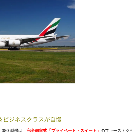
ス＆ビジネスクラスが自慢
80 型機は、
完全個室式「プライベート・スイート」
のファーストク