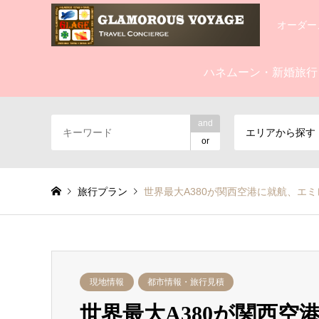
オーダー
ハネムーン・新婚旅行
and
エリアから探す
or
旅行プラン
世界最大A380が関西空港に就航、エ
現地情報
都市情報・旅行見積
世界最大A380が関西