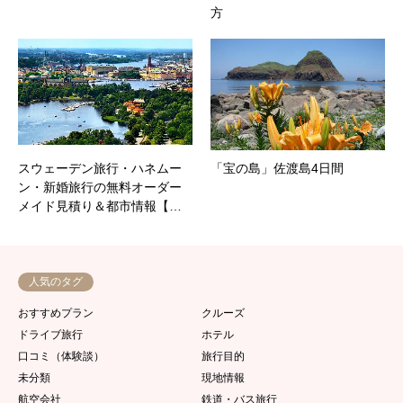
方
スウェーデン旅行・ハネムー
「宝の島」佐渡島4日間
ン・新婚旅行の無料オーダー
メイド見積り＆都市情報【…
人気のタグ
おすすめプラン
クルーズ
ドライブ旅行
ホテル
口コミ（体験談）
旅行目的
未分類
現地情報
航空会社
鉄道・バス旅行