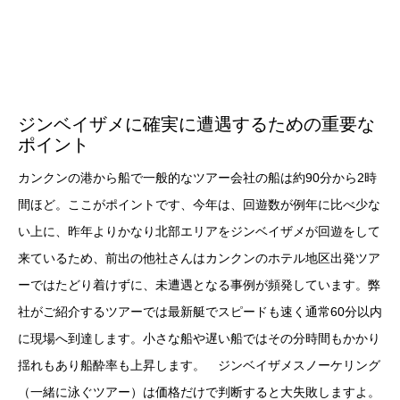
ジンベイザメに確実に遭遇するための重要な
ポイント
カンクンの港から船で一般的なツアー会社の船は約90分から2時
間ほど。ここがポイントです、今年は、回遊数が例年に比べ少な
い上に、昨年よりかなり北部エリアをジンベイザメが回遊をして
来ているため、前出の他社さんはカンクンのホテル地区出発ツア
ーではたどり着けずに、未遭遇となる事例が頻発しています。弊
社がご紹介するツアーでは最新艇でスピードも速く通常60分以内
に現場へ到達します。小さな船や遅い船ではその分時間もかかり
揺れもあり船酔率も上昇します。 ジンベイザメスノーケリング
（一緒に泳ぐツアー）は価格だけで判断すると大失敗しますよ。