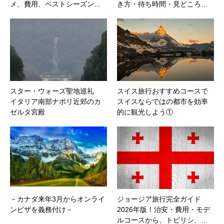
メ、費用、ベストシーズン…
き方・待ち時間・見どころ…
スター・ウォーズ聖地巡礼
スイス旅行おすすめコースで
イタリア南部ナポリ近郊のカ
スイスならではの都市を効率
ゼルタ宮殿
的に観光しよう①
－カナダ来年3月からオンライ
ジョージア旅行完全ガイド
ンビザを義務付け－
2026年版！治安・費用・モデ
ルコースから、トビリシ、…