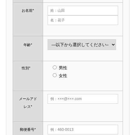
お名前*
年齢*
男性
性別*
女性
メールアド
レス*
郵便番号*