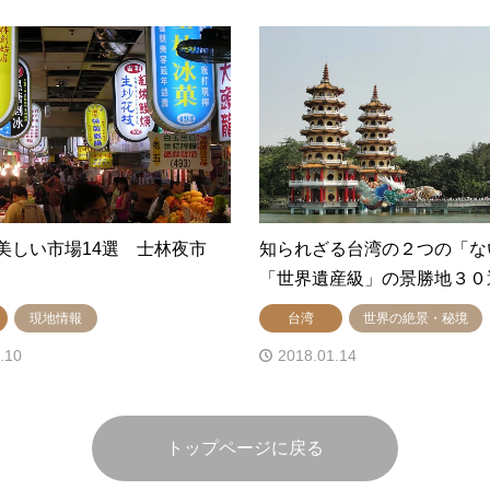
美しい市場14選 士林夜市
知られざる台湾の２つの「な
「世界遺産級」の景勝地３０
現地情報
台湾
世界の絶景・秘境
.10
2018.01.14
トップページに戻る