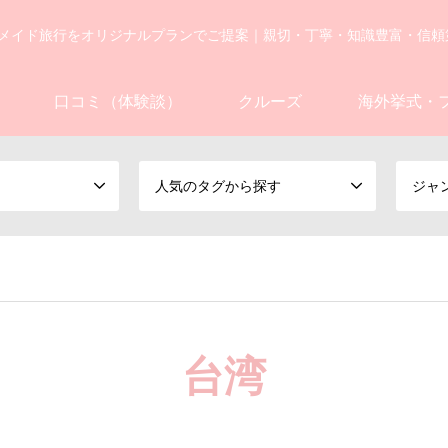
メイド旅行をオリジナルプランでご提案｜親切・丁寧・知識豊富・信頼
口コミ（体験談）
クルーズ
海外挙式・
人気のタグから探す
ジャ
台湾