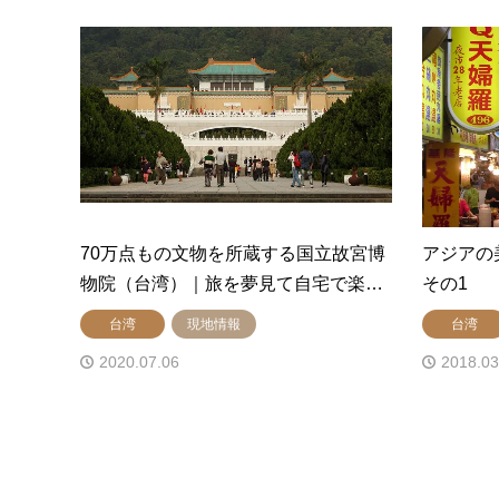
70万点もの文物を所蔵する国立故宮博
アジアの
物院（台湾）｜旅を夢見て自宅で楽…
その1
台湾
現地情報
台湾
2020.07.06
2018.03