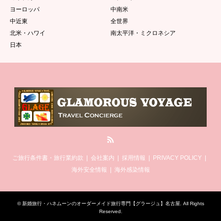
ヨーロッパ
中南米
中近東
全世界
北米・ハワイ
南太平洋・ミクロネシア
日本
RSS
ご旅行条件書・旅行業約款
会社案内
採用情報
PRIVACY POLICY
海外安全情報
海外感染情報
©
新婚旅行・ハネムーンのオーダーメイド旅行専門【グラージュ】名古屋
. All Rights
Reserved.