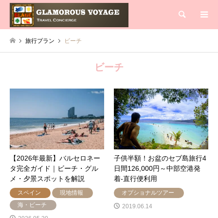
検索
旅行プラン
ビーチ
ビーチ
【2026年最新】バルセロネー
子供半額！お盆のセブ島旅行4
タ完全ガイド｜ビーチ・グル
日間126,000円～中部空港発
メ・夕景スポットを解説
着-直行便利用
スペイン
現地情報
オプショナルツアー
海・ビーチ
2019.06.14