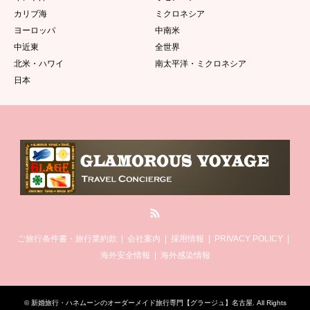
カリブ海
ミクロネシア
ヨーロッパ
中南米
中近東
全世界
北米・ハワイ
南太平洋・ミクロネシア
日本
RSS
ご旅行条件書・旅行業約款
会社案内
採用情報
PRIVACY POLICY
海外安全情報
海外感染情報
©
新婚旅行・ハネムーンのオーダーメイド旅行専門【グラージュ】名古屋
. All Rights