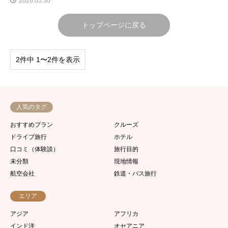
2026.05.30
トップページに戻る
2件中 1〜2件を表示
人気のタグ
おすすめプラン
クルーズ
ドライブ旅行
ホテル
口コミ（体験談）
旅行目的
未分類
現地情報
航空会社
鉄道・バス旅行
エリア
アジア
アフリカ
インド洋
オセアニア