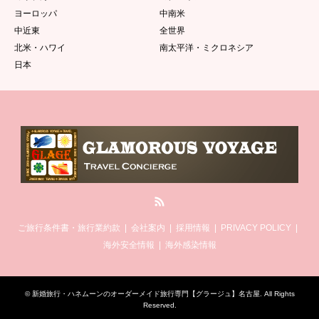
ヨーロッパ
中南米
中近東
全世界
北米・ハワイ
南太平洋・ミクロネシア
日本
RSS
ご旅行条件書・旅行業約款
会社案内
採用情報
PRIVACY POLICY
海外安全情報
海外感染情報
©
新婚旅行・ハネムーンのオーダーメイド旅行専門【グラージュ】名古屋
. All Rights
Reserved.