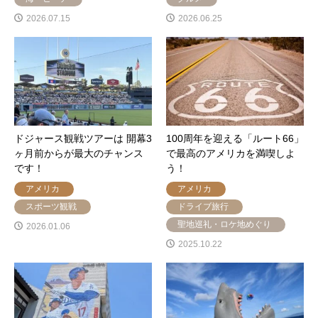
2026.07.15
2026.06.25
ドジャース観戦ツアーは 開幕3
100周年を迎える「ルート66」
ヶ月前からが最大のチャンス
で最高のアメリカを満喫しよ
です！
う！
アメリカ
アメリカ
スポーツ観戦
ドライブ旅行
聖地巡礼・ロケ地めぐり
2026.01.06
2025.10.22