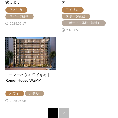
験しよう！
ズ
アメリカ
アメリカ
スポーツ観戦
スポーツ観戦
スポーツ（体験・観戦）
2025.05.17
2025.05.16
ローマーハウス ワイキキ｜
Romer House Waikīkī
ハワイ
ホテル
2025.05.08
1
2