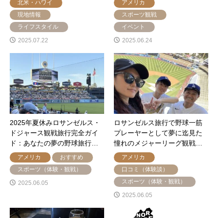
北米・ハワイ
アメリカ
現地情報
スポーツ観戦
ライフスタイル
イベント
2025.07.22
2025.06.24
2025年夏休みロサンゼルス・
ロサンゼルス旅行で野球一筋
ドジャース観戦旅行完全ガイ
プレーヤーとして夢に迄見た
ド：あなたの夢の野球旅行…
憧れのメジャーリーグ観戦…
アメリカ
おすすめ
アメリカ
スポーツ（体験・観戦）
口コミ（体験談）
スポーツ（体験・観戦）
2025.06.05
2025.06.05