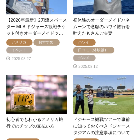
【2026年最新】2刀流スパース
初体験のオーダーメイドハネ
ター MLB ドジャース観戦チケ
ムーンで念願のハワイ旅行を
ット付きオーダーメイドツ…
叶えたＫさんご夫妻
アメリカ
おすすめ
ハワイ
イベント
口コミ（体験談）
グルメ
2025.08.27
2025.08.12
初心者でもわかるアメリカ旅
ドジャース観戦ツアーで事前
行でのチップの支払い方
に知っておくべきドジャース
タジアムの注意事項について