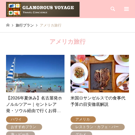
検索
旅行プラン
アメリカ旅行
アメリカ旅行
【2026年夏休み】名古屋発ホ
米国ロサンゼルスでの食事代
ノルルツアー｜セントレア
予算の目安徹底解説
発・ソウル経由で行くお得…
ハワイ
アメリカ
おすすめプラン
レストラン・カフェ・バー
海・ビーチ
グルメ