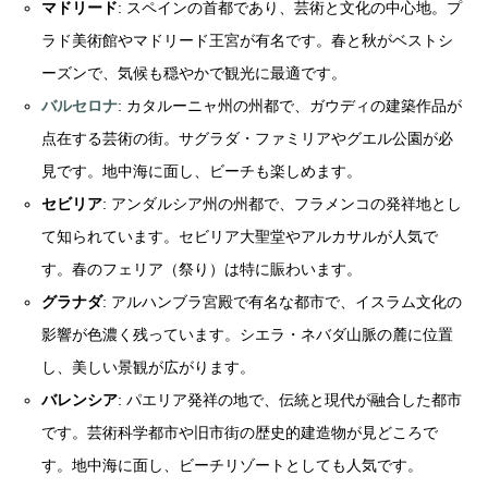
マドリード
: スペインの首都であり、芸術と文化の中心地。プ
ラド美術館やマドリード王宮が有名です。春と秋がベストシ
ーズンで、気候も穏やかで観光に最適です。
バルセロナ
: カタルーニャ州の州都で、ガウディの建築作品が
点在する芸術の街。サグラダ・ファミリアやグエル公園が必
見です。地中海に面し、ビーチも楽しめます。
セビリア
: アンダルシア州の州都で、フラメンコの発祥地とし
て知られています。セビリア大聖堂やアルカサルが人気で
す。春のフェリア（祭り）は特に賑わいます。
グラナダ
: アルハンブラ宮殿で有名な都市で、イスラム文化の
影響が色濃く残っています。シエラ・ネバダ山脈の麓に位置
し、美しい景観が広がります。
バレンシア
: パエリア発祥の地で、伝統と現代が融合した都市
です。芸術科学都市や旧市街の歴史的建造物が見どころで
す。地中海に面し、ビーチリゾートとしても人気です。