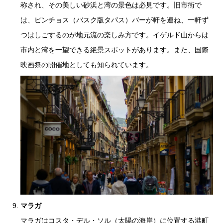
称され、その美しい砂浜と湾の景色は必見です。旧市街で
は、ピンチョス（バスク版タパス）バーが軒を連ね、一軒ず
つはしごするのが地元流の楽しみ方です。イゲルド山からは
市内と湾を一望できる絶景スポットがあります。また、国際
映画祭の開催地としても知られています。
マラガ
マラガはコスタ・デル・ソル（太陽の海岸）に位置する港町