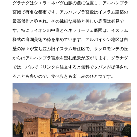
グラナダはシエラ・ネバダ山脈の麓に位置し、アルハンブラ
宮殿で有名な都市です。アルハンブラ宮殿はイスラム建築の
最高傑作と称され、その繊細な装飾と美しい庭園は必見で
す。特にライオンの中庭とヘネラリーフェ庭園は、イスラム
様式の庭園美術の粋を集めています。アルバイシン地区は白
壁の家々が立ち並ぶ旧イスラム居住区で、サクロモンテの丘
からはアルハンブラ宮殿を望む絶景が広がります。グラナダ
では、バルでドリンクを注文すると無料でタパスが提供され
ることも多いので、食べ歩きも楽しみのひとつです。