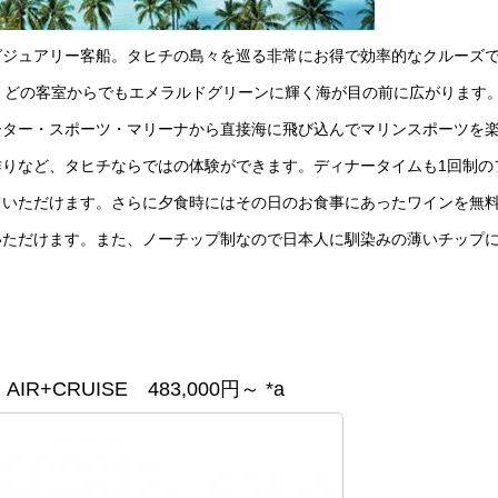
グジュアリー客船。タヒチの島々を巡る非常にお得で効率的なクルーズ
。どの客室からでもエメラルドグリーンに輝く海が目の前に広がります
ーター・スポーツ・マリーナから直接海に飛び込んでマリンスポーツを
りなど、タヒチならではの体験ができます。ディナータイムも1回制の
ていただけます。さらに夕食時にはその日のお食事にあったワインを無
いただけます。また、ノーチップ制なので日本人に馴染みの薄いチップ
IR+CRUISE 483,000円～ *a