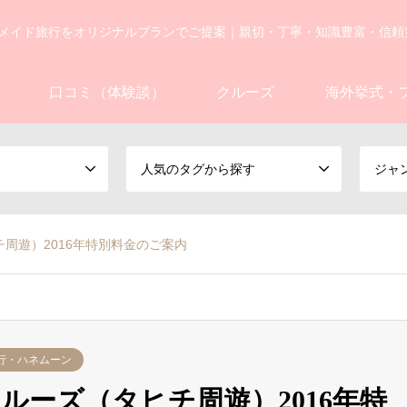
メイド旅行をオリジナルプランでご提案｜親切・丁寧・知識豊富・信頼
口コミ（体験談）
クルーズ
海外挙式・
人気のタグから探す
ジャ
周遊）2016年特別料金のご案内
行・ハネムーン
ルーズ（タヒチ周遊）2016年特