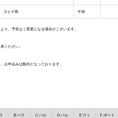
タヒチ島
午前
により、予告なく変更になる場合がございます。
了承ください。
）。お申込みは船内となっております。
ベラ
B:ベラ
C:バル
D:バル
E:ウィ
F:ポート