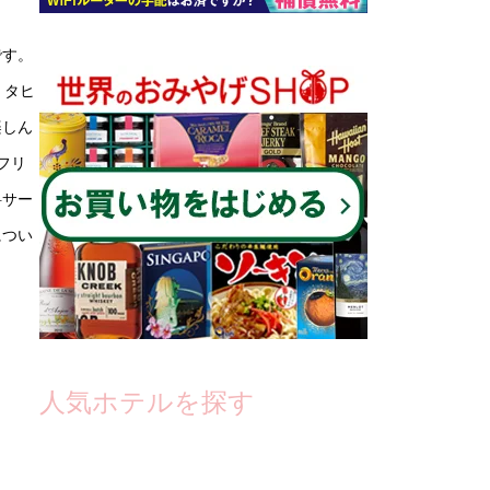
です。
。タヒ
楽しん
フリ
料サー
につい
人気ホテルを探す