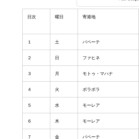
日次
曜日
寄港地
１
土
パペーテ
２
日
ファヒネ
３
月
モトゥ・マハナ
４
火
ボラボラ
５
水
モーレア
６
木
モーレア
７
金
パペーテ