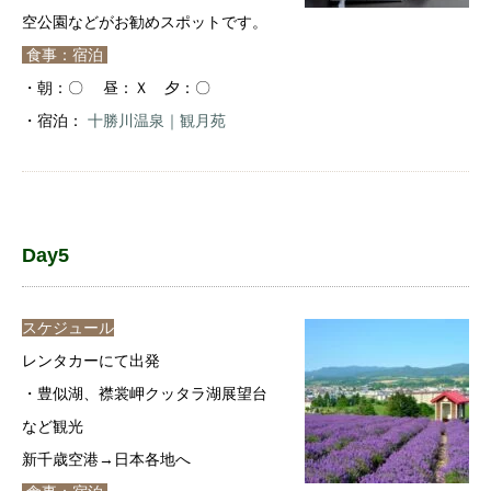
空公園などがお勧めスポットです。
食事：宿泊
・朝：〇 昼：Ｘ 夕：〇
・宿泊：
十勝川温泉｜観月苑
Day5
スケジュール
レンタカーにて出発
・豊似湖、襟裳岬クッタラ湖展望台
など観光
新千歳空港→日本各地へ