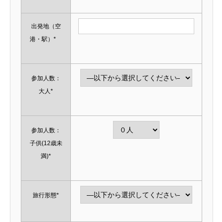
出発地（空
港・駅）*
参加人数：
大人*
参加人数：
子供(12歳未
満)*
旅行形態*