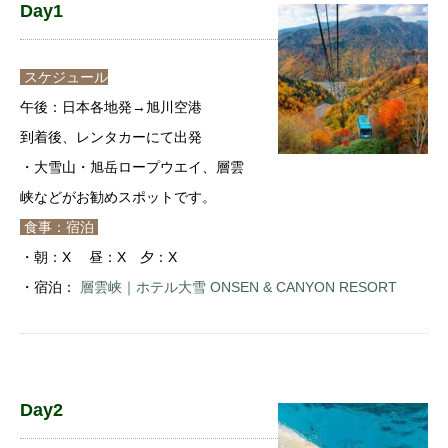
Day1
スケジュール
午後：日本各地発→旭川空港
到着後、レンタカーにて出発
・大雪山・旭岳ロープウエイ、層雲
峡などがお勧めスポットです。
食事：宿泊
・朝：X 昼：X 夕：X
・宿泊：
層雲峡｜ホテル大雪 ONSEN & CANYON RESORT
Day2