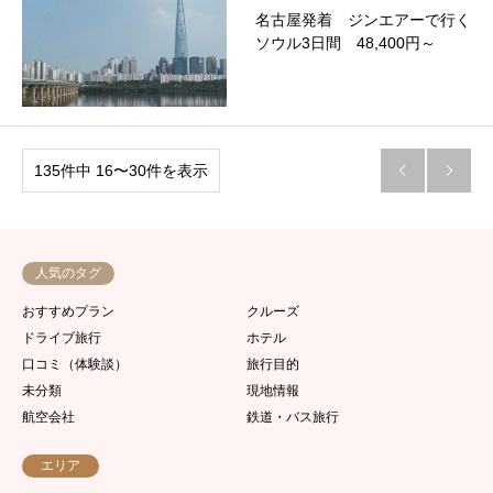
名古屋発着 ジンエアーで行く
ソウル3日間 48,400円～
135件中 16〜30件を表示


人気のタグ
おすすめプラン
クルーズ
ドライブ旅行
ホテル
口コミ（体験談）
旅行目的
未分類
現地情報
航空会社
鉄道・バス旅行
エリア