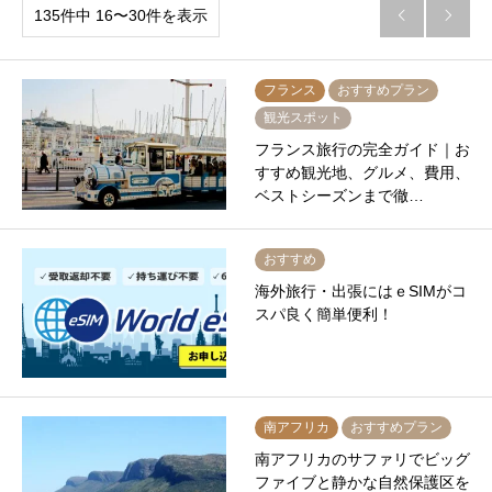
135件中 16〜30件を表示


フランス
おすすめプラン
観光スポット
フランス旅行の完全ガイド｜お
すすめ観光地、グルメ、費用、
ベストシーズンまで徹…
おすすめ
海外旅行・出張にはｅSIMがコ
スパ良く簡単便利！
南アフリカ
おすすめプラン
南アフリカのサファリでビッグ
ファイブと静かな自然保護区を