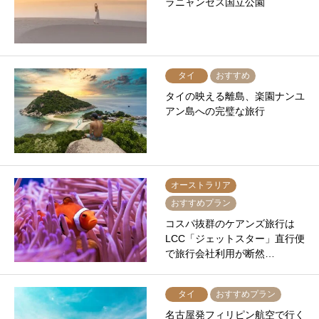
ラニャンセス国立公園
タイ
おすすめ
タイの映える離島、楽園ナンユ
アン島への完璧な旅行
オーストラリア
おすすめプラン
コスパ抜群のケアンズ旅行は
LCC「ジェットスター」直行便
で旅行会社利用が断然…
タイ
おすすめプラン
名古屋発フィリピン航空で行く