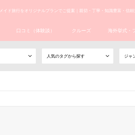
メイド旅行をオリジナルプランでご提案｜親切・丁寧・知識豊富・信頼
口コミ（体験談）
クルーズ
海外挙式・
人気のタグから探す
ジャ