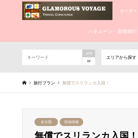
オーダー
ハネムーン・新婚旅行
and
エリアから探す
or
旅行プラン
無償でスリランカ入国！
未分類
現地情報
無償でスリランカ入国！