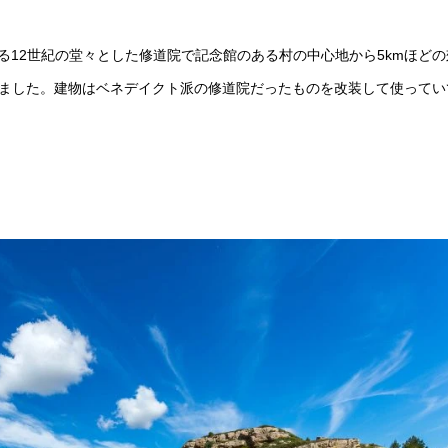
ヴァンスにある12世紀の堂々とした修道院で記念館のある村の中心地から5kmほど
りました。建物はベネデイクト派の修道院だったものを改装して使ってい