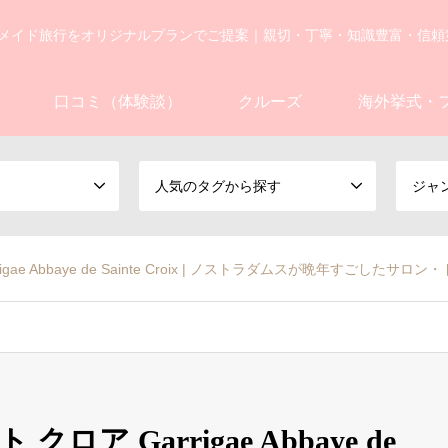
メイド旅行をオリジナルプランでご提案｜親切・丁寧・知識豊富・信頼
口コミ（体験談）
クルーズ
海外挙式・
人気のタグから探す
ジャ
rigae Abbaye de Sainte Croix | ノストラダムスが晩年す
ロア Garrigae Abbaye de