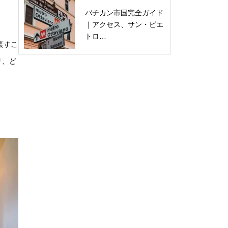
バチカン市国完全ガイド
｜アクセス、サン・ピエ
トロ…
渡すこ
リ、ど