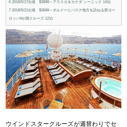
6
2018/5/17出港 $3999～アラスカ＆カナダ シーニック 14泊
7
2018/5/21出港 $3699～ボルドーとバスク地方を訪ねる西ヨー
ロッパ4か国クルーズ 12泊
ウインドスタークルーズが週替わりでセ