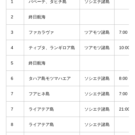
1
パペーテ、タヒチ島
ソシエテ諸島
2
終日航海
3
ファカラヴァ
ツアモツ諸島
7:00
4
ティプタ、ランギロア島
ツアモツ諸島
10:00
5
終日航海
6
タハア島モツマハエア
ソシエテ諸島
8:00
7
フアヒネ島
ソシエテ諸島
7:00
7
ライアテア島
ソシエテ諸島
21:00
8
ライアテア島
ソシエテ諸島