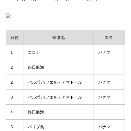
日付
寄港地
国名
1
コロン
パナマ
2
終日航海
2
バルボア/フエルテアマドール
パナマ
2
3
バルボア/フエルテアマドール
パナマ
4
終日航海
5
パリダ島
パナマ
8