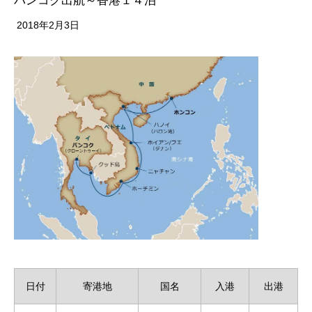
バンコク出航～香港１４泊
2018年2月3日
日付
寄港地
国名
入港
出港