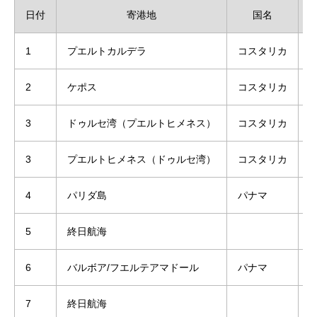
日付
寄港地
国名
1
プエルトカルデラ
コスタリカ
2
ケポス
コスタリカ
7
3
ドゥルセ湾（プエルトヒメネス）
コスタリカ
8
3
プエルトヒメネス（ドゥルセ湾）
コスタリカ
8
4
パリダ島
パナマ
8
5
終日航海
6
バルボア/フエルテアマドール
パナマ
8
7
終日航海