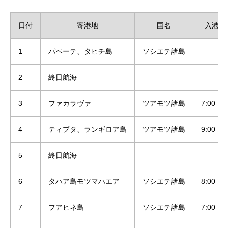
日付
寄港地
国名
入港
1
パペーテ、タヒチ島
ソシエテ諸島
2
終日航海
3
ファカラヴァ
ツアモツ諸島
7:00
4
ティプタ、ランギロア島
ツアモツ諸島
9:00
5
終日航海
6
タハア島モツマハエア
ソシエテ諸島
8:00
7
フアヒネ島
ソシエテ諸島
7:00