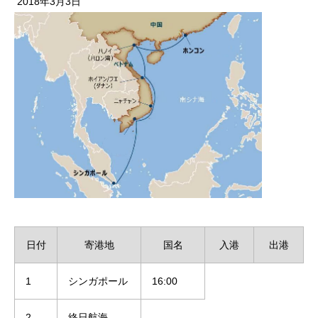
2018年3月3日
日付
寄港地
国名
入港
出港
1
シンガポール
16:00
2
終日航海