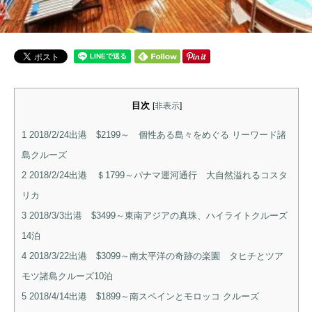
目次
[
非表示
]
1
2018/2/24出港 $2199～ 個性ある島々をめぐる リーワード諸
島クルーズ
2
2018/2/24出港 ＄1799～パナマ運河通行 大自然溢れるコスタ
リカ
3
2018/3/3出港 $3499～東南アジアの真珠、ハイライトクルーズ
14泊
4
2018/3/22出港 $3099～南太平洋の奇跡の楽園 タヒチとツア
モツ諸島クルーズ10泊
5
​2018/4/14出港 $1899～南スペインとモロッコ クルーズ