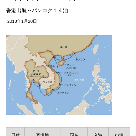
香港出航～バンコク１４泊
2018年1月20日
日付
寄港地
国名
入港
出港