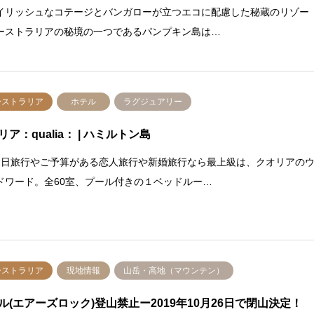
イリッシュなコテージとバンガローが立つエコに配慮した秘蔵のリゾー
ーストラリアの秘境の一つであるパンプキン島は…
ーストラリア
ホテル
ラグジュアリー
リア：qualia： | ハミルトン島
日旅行やご予算がある恋人旅行や新婚旅行なら最上級は、クオリアの
ドワード。全60室、プール付きの１ベッドルー…
ーストラリア
現地情報
山岳・高地（マウンテン）
ル(エアーズロック)登山禁止ー2019年10月26日で閉山決定！