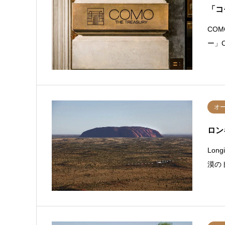
「コ
COM
ー」C
オ
ロンギ
Lon
漠の