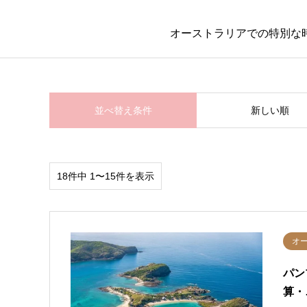
オーストラリアでの特別な
並べ替え条件
新しい順
18件中 1〜15件を表示
オ
パン
算・