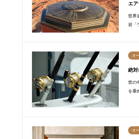
エア
世界
岩「
オ
絶対
世の
を垂
オ