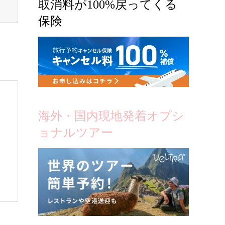
取消料が100%戻ってくる
保険
海外・国内現地発着オプシ
ョナルツアー