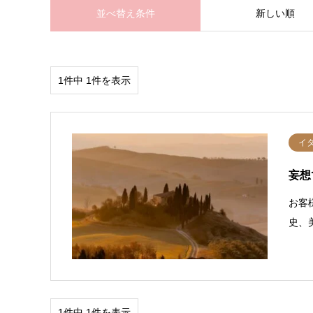
並べ替え条件
新しい順
1件中 1件を表示
イ
妄想
お客
史、
1件中 1件を表示