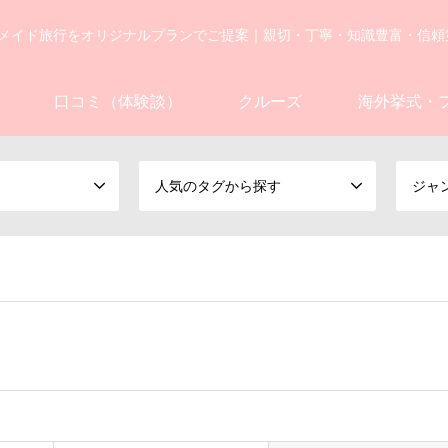
メイド旅行をオリジナルプランでご提案｜親切・丁寧・知識豊富・信頼
口コミ（体験談）
クルーズ
海外挙式・
人気のタグから探す
ジャ